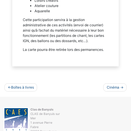
Loisirs créatifs
Atelier couture
Aquarelle
Cette participation servira à la gestion
administrative de ces activités (envoi de courrier)
ainsi qu’à l’achat du matériel nécessaire à leur bon
fonctionnement (les partitions de chant, les cartes
IGN, des ballons ou des dossards, etc…).
La carte pourra être retirée lors des permanences.
Navigation
Boîtes à livres
Cinéma
de
l’article
Clas de Banyuls
CLAS de Banyuls sur
Mer
1 avenue Pierre
Fabre