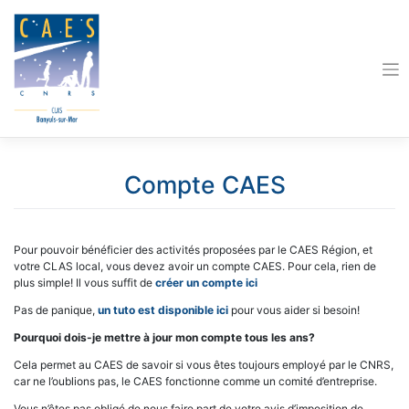
Skip
to
content
Compte CAES
Pour pouvoir bénéficier des activités proposées par le CAES Région, et
votre CLAS local, vous devez avoir un compte CAES. Pour cela, rien de
plus simple! Il vous suffit de
créer un compte ici
Pas de panique,
un tuto est disponible ici
pour vous aider si besoin!
Pourquoi dois-je mettre à jour mon compte tous les ans?
Cela permet au CAES de savoir si vous êtes toujours employé par le CNRS,
car ne l’oublions pas, le CAES fonctionne comme un comité d’entreprise.
Vous n’êtes pas obligé de nous faire part de votre avis d’imposition de